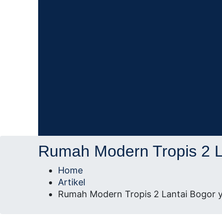
AD Studio – Jasa Arsitek Profesional Bersert
AD Studio – Jasa Ars
Rumah Modern Tropis 2 L
Profesional Bersertifi
Home
Artikel
Rumah Modern Tropis 2 Lantai Bogor 