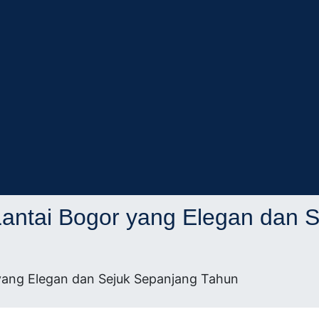
ifikasi
itek
antai Bogor yang Elegan dan 
kasi
yang Elegan dan Sejuk Sepanjang Tahun