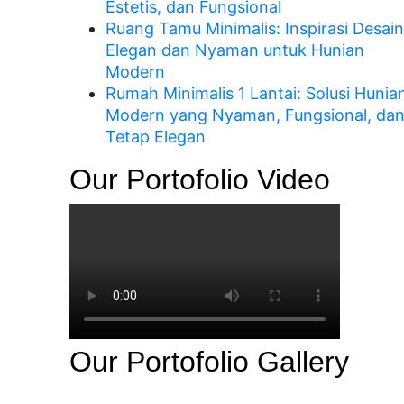
Estetis, dan Fungsional
Ruang Tamu Minimalis: Inspirasi Desain
Elegan dan Nyaman untuk Hunian
Modern
Rumah Minimalis 1 Lantai: Solusi Hunia
Modern yang Nyaman, Fungsional, da
Tetap Elegan
Our Portofolio Video
Our Portofolio Gallery