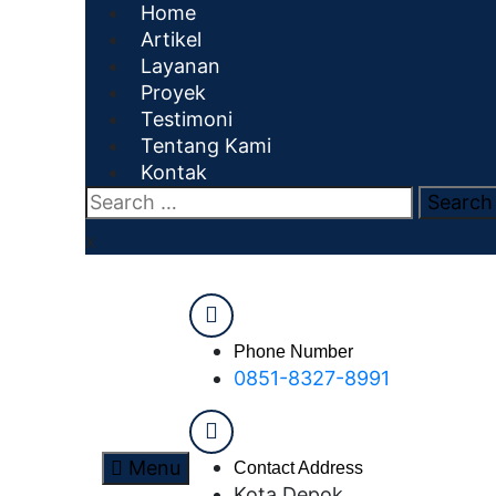
Home
Artikel
Layanan
Proyek
Testimoni
Tentang Kami
Kontak
x
Phone Number
0851-8327-8991
Menu
Contact Address
Kota Depok