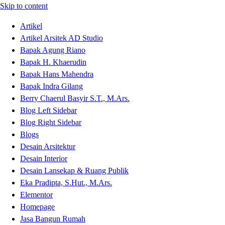
Skip to content
Artikel
Artikel Arsitek AD Studio
Bapak Agung Riano
Bapak H. Khaerudin
Bapak Hans Mahendra
Bapak Indra Gilang
Berry Chaerul Basyir S.T., M.Ars.
Blog Left Sidebar
Blog Right Sidebar
Blogs
Desain Arsitektur
Desain Interior
Desain Lansekap & Ruang Publik
Eka Pradipta, S.Hut., M.Ars.
Elementor
Homepage
Jasa Bangun Rumah