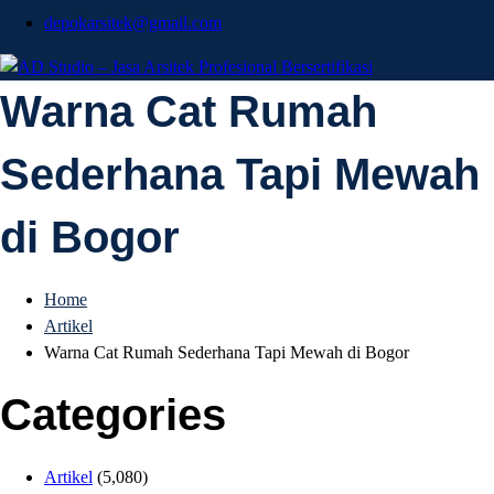
depokarsitek@gmail.com
AD Studio – Jasa
Warna Cat Rumah
AD Studio – Jasa Arsitek Profesional Bersertifikasi
Sederhana Tapi Mewah
Arsitek Profesional
di Bogor
Bersertifikasi
Home
Artikel
Warna Cat Rumah Sederhana Tapi Mewah di Bogor
Categories
Artikel
(5,080)