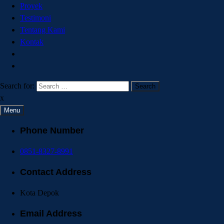
Proyek
Testimoni
Tentang Kami
Kontak
Search for:
x
Menu
Phone Number
0851-8327-8991
Contact Address
Kota Depok
Email Address