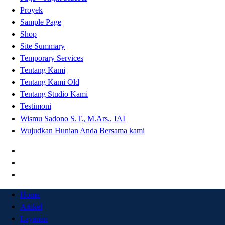
Proyek
Sample Page
Shop
Site Summary
Temporary Services
Tentang Kami
Tentang Kami Old
Tentang Studio Kami
Testimoni
Wismu Sadono S.T., M.Ars., IAI
Wujudkan Hunian Anda Bersama kami
Home
Artikel
Layanan