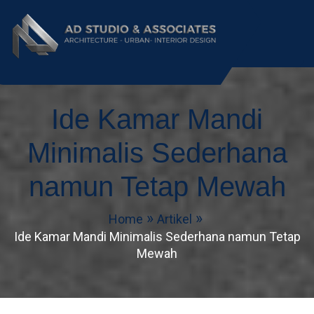
AD Studio – Jasa
AD Studio – Jasa Arsitek Profesional
Bersertifikasi
Ide Kamar Mandi
Arsitek Profesional
Bersertifikasi
Minimalis Sederhana
namun Tetap Mewah
Home
Artikel
Ide Kamar Mandi Minimalis Sederhana namun Tetap
Mewah