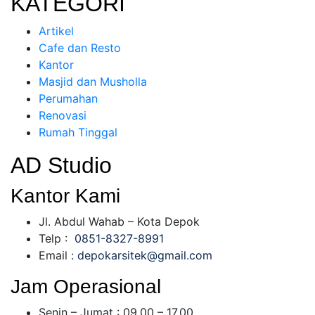
KATEGORI
Artikel
Cafe dan Resto
Kantor
Masjid dan Musholla
Perumahan
Renovasi
Rumah Tinggal
AD Studio
Kantor Kami
Jl. Abdul Wahab – Kota Depok
Telp :
0851-8327-8991
Email :
depokarsitek@gmail.com
Jam Operasional
Senin – Jumat : 09.00 – 17.00