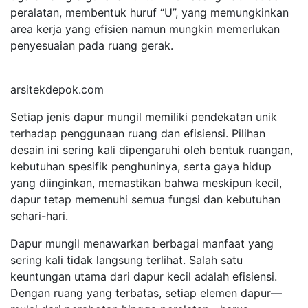
peralatan, membentuk huruf “U”, yang memungkinkan
area kerja yang efisien namun mungkin memerlukan
penyesuaian pada ruang gerak.
arsitekdepok.com
Setiap jenis dapur mungil memiliki pendekatan unik
terhadap penggunaan ruang dan efisiensi. Pilihan
desain ini sering kali dipengaruhi oleh bentuk ruangan,
kebutuhan spesifik penghuninya, serta gaya hidup
yang diinginkan, memastikan bahwa meskipun kecil,
dapur tetap memenuhi semua fungsi dan kebutuhan
sehari-hari.
Dapur mungil menawarkan berbagai manfaat yang
sering kali tidak langsung terlihat. Salah satu
keuntungan utama dari dapur kecil adalah efisiensi.
Dengan ruang yang terbatas, setiap elemen dapur—