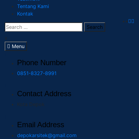
Tentang Kami
Kontak
x
Menu
Phone Number
0851-8327-8991
Contact Address
Kota Depok
Email Address
depokarsitek@gmail.com