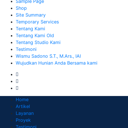
Sample Page
Shop
Site Summary
Temporary Services
Tentang Kami
Tentang Kami Old
Tentang Studio Kami
Testimoni
Wismu Sadono S.T., M.Ars., IAI
Wujudkan Hunian Anda Bersama kami
Home
Artikel
Layanan
Proyek
Testimoni