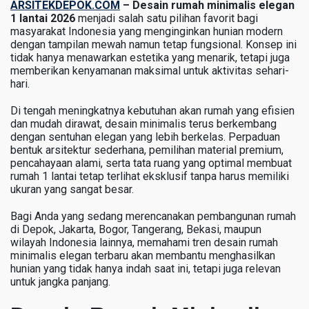
ARSITEKDEPOK.COM
– Desain rumah minimalis elegan
Lantai
1 lantai 2026
menjadi salah satu pilihan favorit bagi
2026:
masyarakat Indonesia yang menginginkan hunian modern
dengan tampilan mewah namun tetap fungsional. Konsep ini
Hunian
tidak hanya menawarkan estetika yang menarik, tetapi juga
yang
memberikan kenyamanan maksimal untuk aktivitas sehari-
Sedang
hari.
Tren
Di tengah meningkatnya kebutuhan akan rumah yang efisien
dan mudah dirawat, desain minimalis terus berkembang
dengan sentuhan elegan yang lebih berkelas. Perpaduan
bentuk arsitektur sederhana, pemilihan material premium,
pencahayaan alami, serta tata ruang yang optimal membuat
rumah 1 lantai tetap terlihat eksklusif tanpa harus memiliki
ukuran yang sangat besar.
Bagi Anda yang sedang merencanakan pembangunan rumah
di Depok, Jakarta, Bogor, Tangerang, Bekasi, maupun
wilayah Indonesia lainnya, memahami tren desain rumah
minimalis elegan terbaru akan membantu menghasilkan
hunian yang tidak hanya indah saat ini, tetapi juga relevan
untuk jangka panjang.