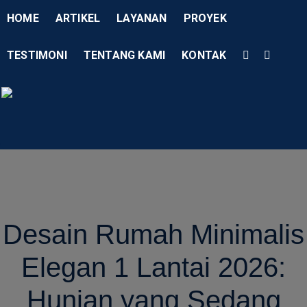
Skip
HOME
ARTIKEL
LAYANAN
PROYEK
to
content
TESTIMONI
TENTANG KAMI
KONTAK
Menu
AD Studio – Jasa Arsitek P
AD Studio – Jasa Arsitek Profesional Bersertifikasi
Desain Rumah Minimalis
Elegan 1 Lantai 2026:
Hunian yang Sedang