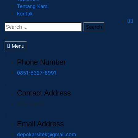
Tentang Kami
Kontak
x
Menu
Phone Number
0851-8327-8991
Contact Address
Kota Depok
Email Address
depokarsitek@gmail.com