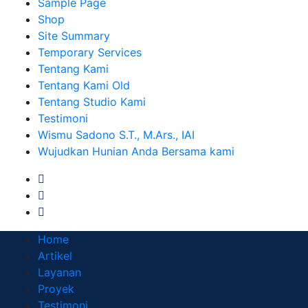
Sample Page
Shop
Site Summary
Temporary Services
Tentang Kami
Tentang Kami Old
Tentang Studio Kami
Testimoni
Wismu Sadono S.T., M.Ars., IAI
Wujudkan Hunian Anda Bersama kami
Home
Artikel
Layanan
Proyek
Testimoni