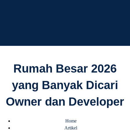
AD Studio – Jasa
AD Studio – Jasa Arsitek Profesional Bersertifikasi
Rumah Besar 2026
Arsitek Profesional
yang Banyak Dicari
Bersertifikasi
Owner dan Developer
Home
Artikel