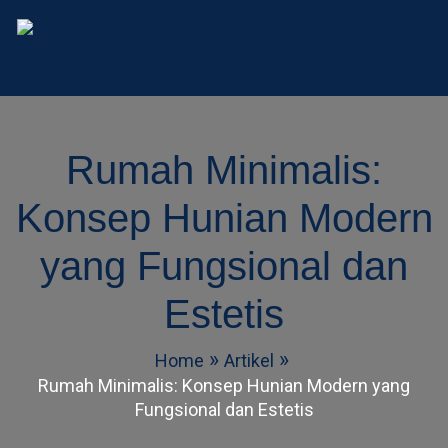
AD Studio – Jasa Arsitek 
AD Studio – Jasa Arsitek Profesional Bersertifikasi
Rumah Minimalis:
Konsep Hunian Modern
yang Fungsional dan
Estetis
Home
Artikel
Rumah Minimalis: Konsep Hunian Modern yang
Fungsional dan Estetis