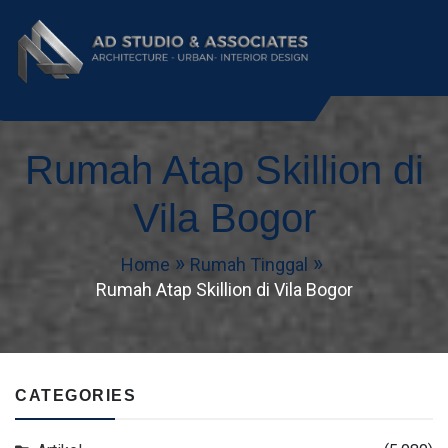
AD Studio – Jasa
AD Studio – Jasa Arsitek Profesional
Bersertifikasi
Rumah Atap Skillion di
Arsitek Profesional
Bersertifikasi
Vila Bogor
Home
Rumah Tinggal
Rumah Atap Skillion di Vila Bogor
CATEGORIES