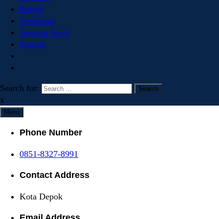
Proyek
Testimoni
Tentang Kami
Kontak
Search for:
x
Menu
Phone Number
0851-8327-8991
Contact Address
Kota Depok
Email Address