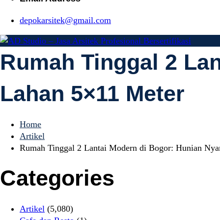
depokarsitek@gmail.com
Rumah Tinggal 2 Lan
AD Studio – Ja
AD Studio – Jasa Arsitek Profesional Bersertifikasi
Lahan 5×11 Meter
Bersertifikasi
Home
Artikel
Rumah Tinggal 2 Lantai Modern di Bogor: Hunian Nya
Categories
Artikel
(5,080)