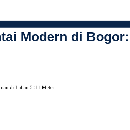
tai Modern di Bogor
sa Arsitek Pro
man di Lahan 5×11 Meter