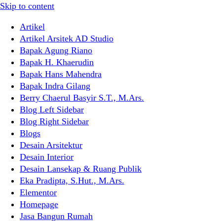
Skip to content
Artikel
Artikel Arsitek AD Studio
Bapak Agung Riano
Bapak H. Khaerudin
Bapak Hans Mahendra
Bapak Indra Gilang
Berry Chaerul Basyir S.T., M.Ars.
Blog Left Sidebar
Blog Right Sidebar
Blogs
Desain Arsitektur
Desain Interior
Desain Lansekap & Ruang Publik
Eka Pradipta, S.Hut., M.Ars.
Elementor
Homepage
Jasa Bangun Rumah