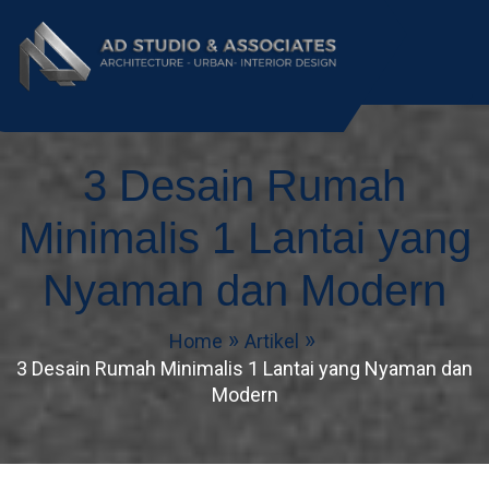
AD Studio – Jasa
AD Studio – Jasa Arsitek Profesional
Bersertifikasi
3 Desain Rumah
Arsitek Profesional
Bersertifikasi
Minimalis 1 Lantai yang
Nyaman dan Modern
Home
Artikel
3 Desain Rumah Minimalis 1 Lantai yang Nyaman dan
Modern