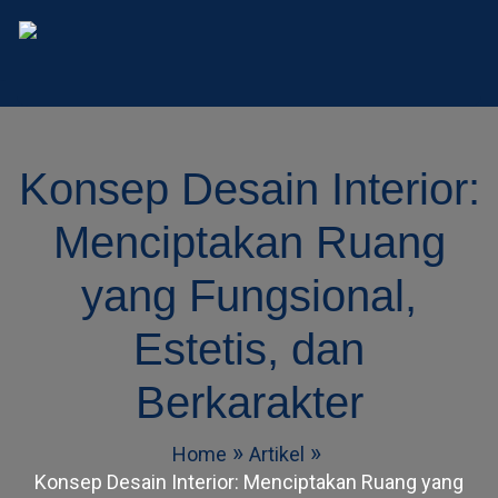
AD Studio – Jasa Arsitek 
AD Studio – Jasa Arsitek Profesional Bersertifikasi
Konsep Desain Interior:
Menciptakan Ruang
yang Fungsional,
Estetis, dan
Berkarakter
Home
Artikel
Konsep Desain Interior: Menciptakan Ruang yang