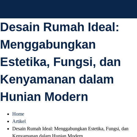
AD Studio – Jasa
AD Studio – Jasa Arsitek Profesional Bersertifikasi
Desain Rumah Ideal:
Arsitek Profesional
Menggabungkan
Bersertifikasi
Estetika, Fungsi, dan
Kenyamanan dalam
Hunian Modern
Home
Artikel
Desain Rumah Ideal: Menggabungkan Estetika, Fungsi, dan
Kenyamanan dalam Hunian Modern