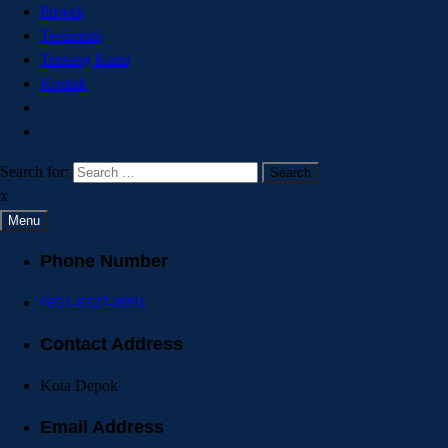
Proyek
Testimoni
Tentang Kami
Kontak
Search for:
x
Menu
Phone Number
0851-8327-8991
Contact Address
Kota Depok
Email Address