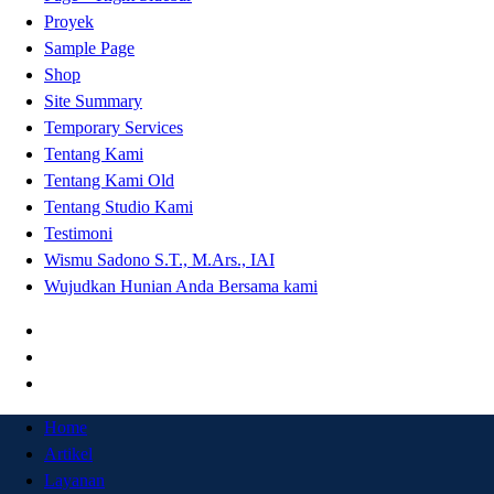
Proyek
Sample Page
Shop
Site Summary
Temporary Services
Tentang Kami
Tentang Kami Old
Tentang Studio Kami
Testimoni
Wismu Sadono S.T., M.Ars., IAI
Wujudkan Hunian Anda Bersama kami
Home
Artikel
Layanan