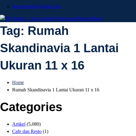
depokarsitek@gmail.com
AD Studio – Jasa
Tag:
Rumah
AD Studio – Jasa Arsitek Profesional Bersertifikasi
Skandinavia 1 Lantai
Arsitek Profesional
Ukuran 11 x 16
Bersertifikasi
Home
Rumah Skandinavia 1 Lantai Ukuran 11 x 16
Categories
Artikel
(5,080)
Cafe dan Resto
(1)