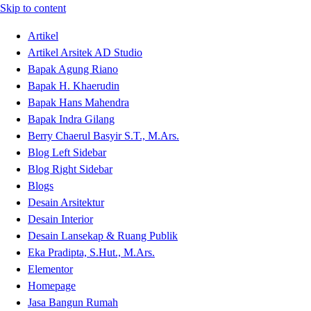
Skip to content
Artikel
Artikel Arsitek AD Studio
Bapak Agung Riano
Bapak H. Khaerudin
Bapak Hans Mahendra
Bapak Indra Gilang
Berry Chaerul Basyir S.T., M.Ars.
Blog Left Sidebar
Blog Right Sidebar
Blogs
Desain Arsitektur
Desain Interior
Desain Lansekap & Ruang Publik
Eka Pradipta, S.Hut., M.Ars.
Elementor
Homepage
Jasa Bangun Rumah