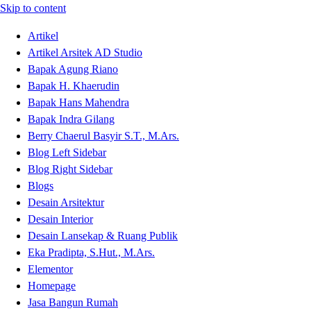
Skip to content
Artikel
Artikel Arsitek AD Studio
Bapak Agung Riano
Bapak H. Khaerudin
Bapak Hans Mahendra
Bapak Indra Gilang
Berry Chaerul Basyir S.T., M.Ars.
Blog Left Sidebar
Blog Right Sidebar
Blogs
Desain Arsitektur
Desain Interior
Desain Lansekap & Ruang Publik
Eka Pradipta, S.Hut., M.Ars.
Elementor
Homepage
Jasa Bangun Rumah