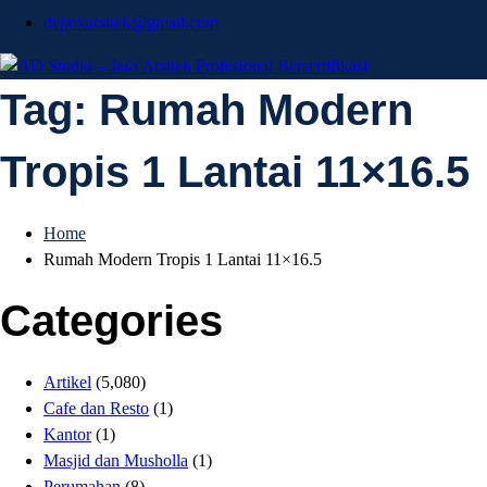
depokarsitek@gmail.com
AD Studio – Jasa
Tag:
Rumah Modern
AD Studio – Jasa Arsitek Profesional Bersertifikasi
Tropis 1 Lantai 11×16.5
Arsitek Profesional
Bersertifikasi
Home
Rumah Modern Tropis 1 Lantai 11×16.5
Categories
Artikel
(5,080)
Cafe dan Resto
(1)
Kantor
(1)
Masjid dan Musholla
(1)
Perumahan
(8)