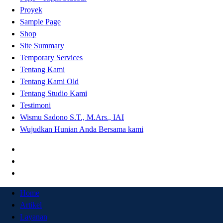
Proyek
Sample Page
Shop
Site Summary
Temporary Services
Tentang Kami
Tentang Kami Old
Tentang Studio Kami
Testimoni
Wismu Sadono S.T., M.Ars., IAI
Wujudkan Hunian Anda Bersama kami
Home
Artikel
Layanan