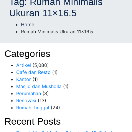
Tag:
Rumah Minimalis
Arsitek Profesional
Ukuran 11×16.5
Bersertifikasi
Home
Rumah Minimalis Ukuran 11×16.5
Categories
Artikel
(5,080)
Cafe dan Resto
(1)
Kantor
(1)
Masjid dan Musholla
(1)
Perumahan
(8)
Renovasi
(13)
Rumah Tinggal
(24)
Recent Posts