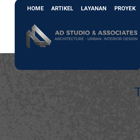
HOME
ARTIKEL
LAYANAN
PROYEK
AD Studio – Jasa Ars
AD Studio – Jasa Arsitek Profesional Bersertif
Profesional
Bersertifikasi