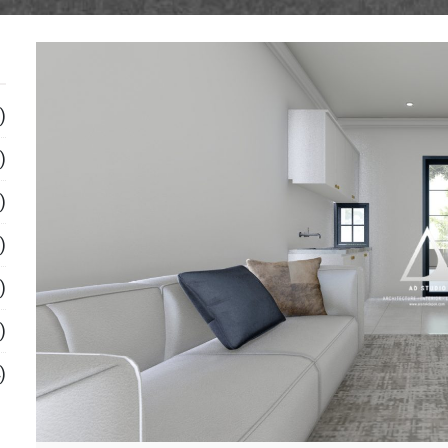
)
)
)
)
)
)
)