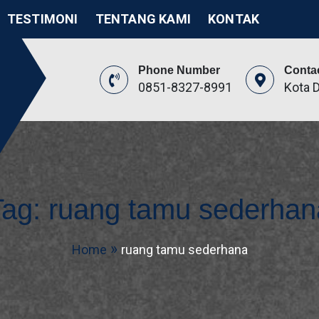
TESTIMONI
TENTANG KAMI
KONTAK
Phone Number
Conta
0851-8327-8991
Kota 
itek
ikasi
Tag:
ruang tamu sederhan
Home
ruang tamu sederhana