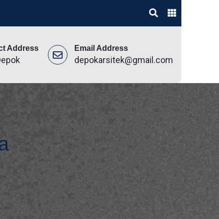
ct Address
Email Address
Depok
depokarsitek@gmail.com
a