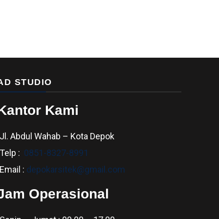
AD STUDIO
Kantor Kami
Jl. Abdul Wahab – Kota Depok
Telp :
0851-8327-8991
Email :
depokarsitek@gmail.com
Jam Operasional