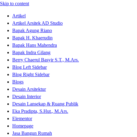
Skip to content
Artikel
Artikel Arsitek AD Studio
Bapak Agung Riano
Bapak H. Khaerudin
Bapak Hans Mahendra
Bapak Indra Gilang
Berry Chaerul Basyir S.T., M.Ars.
Blog Left Sidebar
Blog Right Sidebar
Blogs
Desain Arsitektur
Desain Interior
Desain Lansekap & Ruang Publik
Eka Pradipta, S.Hut., M.Ars.
Elementor
Homepage
Jasa Bangun Rumah