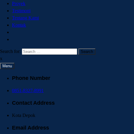
Proyek
Testimoni
Tentang Kami
Kontak
Search for:
x
Menu
Phone Number
0851-8327-8991
Contact Address
Kota Depok
Email Address