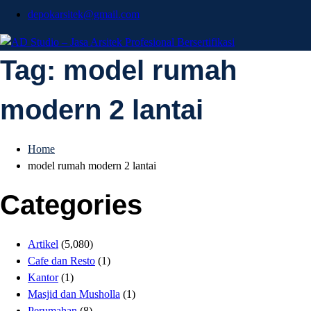
depokarsitek@gmail.com
AD Studio – Jasa
Tag:
model rumah
AD Studio – Jasa Arsitek Profesional Bersertifikasi
modern 2 lantai
Arsitek Profesional
Bersertifikasi
Home
model rumah modern 2 lantai
Categories
Artikel
(5,080)
Cafe dan Resto
(1)
Kantor
(1)
Masjid dan Musholla
(1)
Perumahan
(8)