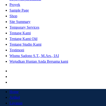
Proyek
Sample Page
Shop
Site Summary
Temporary Services
Tentang Kami
Tentang Kami Old
Tentang Studio Kami
Testimoni
Wismu Sadono S.T., M.Ars., IAI
Wujudkan Hunian Anda Bersama kami
Home
Artikel
Layanan