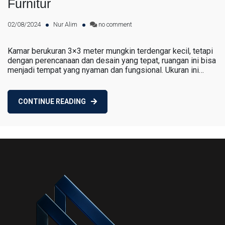
Furnitur
on
02/08/2024
Nur Alim
no comment
Mengatur
Kamar
Kamar berukuran 3×3 meter mungkin terdengar kecil, tetapi
dengan perencanaan dan desain yang tepat, ruangan ini bisa
Tidur
menjadi tempat yang nyaman dan fungsional. Ukuran ini…
3×3
Meter:
Panduan
CONTINUE READING
Lengkap
untuk
Desain
dan
Furnitur