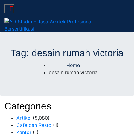
AD Studio – Jasa
AD Studio – Jasa Arsitek Profesional Bersertifikasi
Arsitek Profesional
Tag:
desain rumah victoria
Bersertifikasi
Home
desain rumah victoria
Categories
Artikel
(5,080)
Cafe dan Resto
(1)
Kantor
(1)