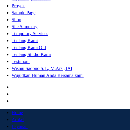
Proyek
Sample Page
Shop
Site Summary
Temporary Services
Tentang Kami
Tentang Kami Old
Tentang Studio Kami
Testimoni
Wismu Sadono S.T., M.Ars., IAI
Wujudkan Hunian Anda Bersama kami
Home
Artikel
Layanan