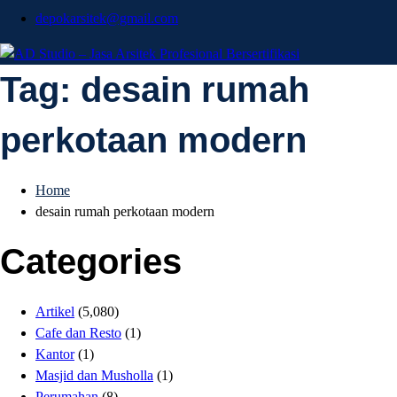
depokarsitek@gmail.com
AD Studio – Jasa
Tag:
desain rumah
AD Studio – Jasa Arsitek Profesional Bersertifikasi
perkotaan modern
Arsitek Profesional
Bersertifikasi
Home
desain rumah perkotaan modern
Categories
Artikel
(5,080)
Cafe dan Resto
(1)
Kantor
(1)
Masjid dan Musholla
(1)
Perumahan
(8)