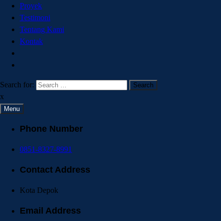
Proyek
Testimoni
Tentang Kami
Kontak
Search for:
x
Menu
Phone Number
0851-8327-8991
Contact Address
Kota Depok
Email Address