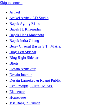
Skip to content
Artikel
Artikel Arsitek AD Studio
Bapak Agung Riano
Bapak H. Khaerudin
Bapak Hans Mahendra
Bapak Indra Gilang
Berry Chaerul Basyir S.T., M.Ars.
Blog Left Sidebar
Blog Right Sidebar
Blogs
Desain Arsitektur
Desain Interior
Desain Lansekap & Ruang Publik
Eka Pradipta, S.Hut., M.Ars.
Elementor
Homepage
Jasa Bangun Rumah