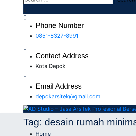
x
Phone Number
0851-8327-8991
Contact Address
Kota Depok
Email Address
depokarsitek@gmail.com
AD Studio – Jasa Arsitek Profesional Bersert
AD Studio – Jasa Ars
Tag:
desain rumah minima
Profesional Bersertifi
Home