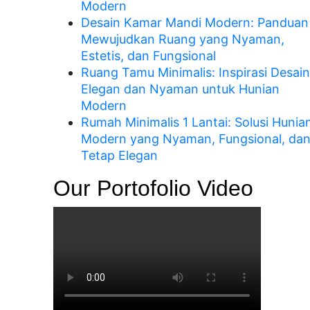
Modern
Desain Kamar Mandi Modern: Panduan
Mewujudkan Ruang yang Nyaman,
Estetis, dan Fungsional
Ruang Tamu Minimalis: Inspirasi Desain
Elegan dan Nyaman untuk Hunian
Modern
Rumah Minimalis 1 Lantai: Solusi Hunia
Modern yang Nyaman, Fungsional, da
Tetap Elegan
Our Portofolio Video