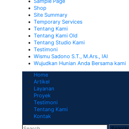
Sample Page
Shop
Site Summary
Temporary Services
Tentang Kami
Tentang Kami Old
Tentang Studio Kami
Testimoni
Wismu Sadono S.T., M.Ars., IAI
Wujudkan Hunian Anda Bersama kami
Home
Artikel
Layanan
Proyek
Testimoni
Tentang Kami
Kontak