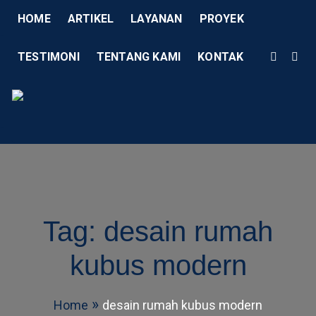
HOME
ARTIKEL
LAYANAN
PROYEK
TESTIMONI
TENTANG KAMI
KONTAK
Menu
AD Studio – Jasa Arsitek 
AD Studio – Jasa Arsitek Profesional Bersertifikasi
Tag:
desain rumah
kubus modern
Home
desain rumah kubus modern