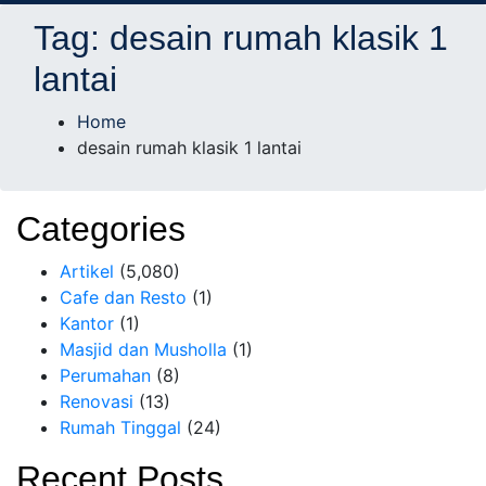
AD Studio – Jasa
AD Studio – Jasa Arsitek Profesional Bersertifikasi
Tag:
desain rumah klasik 1
Arsitek Profesional
lantai
Bersertifikasi
Home
desain rumah klasik 1 lantai
Categories
Artikel
(5,080)
Cafe dan Resto
(1)
Kantor
(1)
Masjid dan Musholla
(1)
Perumahan
(8)
Renovasi
(13)
Rumah Tinggal
(24)
Recent Posts