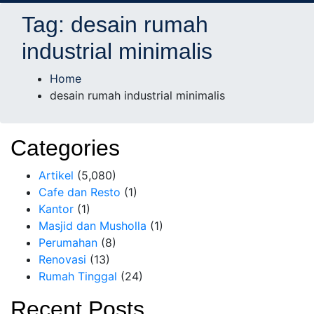
AD Studio – Jasa
AD Studio – Jasa Arsitek Profesional Bersertifikasi
Tag:
desain rumah
Arsitek Profesional
industrial minimalis
Bersertifikasi
Home
desain rumah industrial minimalis
Categories
Artikel
(5,080)
Cafe dan Resto
(1)
Kantor
(1)
Masjid dan Musholla
(1)
Perumahan
(8)
Renovasi
(13)
Rumah Tinggal
(24)
Recent Posts