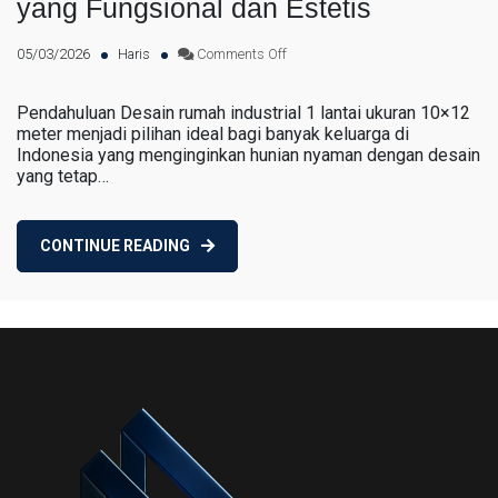
yang Fungsional dan Estetis
on
05/03/2026
Haris
Comments Off
Desain
Rumah
Pendahuluan Desain rumah industrial 1 lantai ukuran 10×12
meter menjadi pilihan ideal bagi banyak keluarga di
Industrial
Indonesia yang menginginkan hunian nyaman dengan desain
1
yang tetap…
Lantai
10×12:
Inspirasi
CONTINUE READING
Hunian
Modern
yang
Fungsional
dan
Estetis