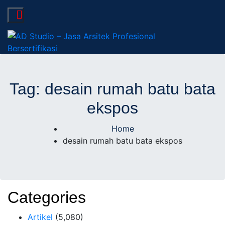
AD Studio – Jasa
AD Studio – Jasa Arsitek Profesional Bersertifikasi
Arsitek Profesional
Tag:
desain rumah batu bata
ekspos
Bersertifikasi
Home
desain rumah batu bata ekspos
Categories
Artikel
(5,080)