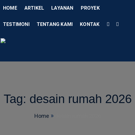
HOME
ARTIKEL
LAYANAN
PROYEK
TESTIMONI
TENTANG KAMI
KONTAK
Menu
AD Studio – Jasa Arsitek P
AD Studio – Jasa Arsitek Profesional Bersertifikasi
Tag:
desain rumah 2026
Home
desain rumah 2026