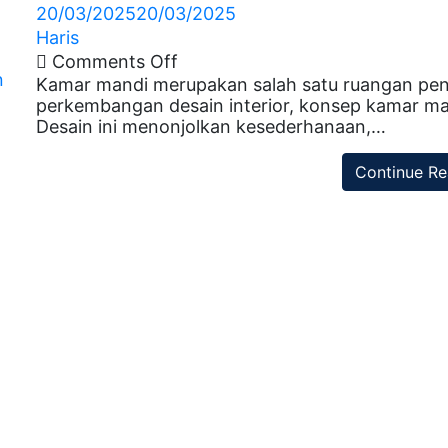
20/03/2025
20/03/2025
Haris
on
Comments Off
n
Kamar mandi merupakan salah satu ruangan pent
Desain
n
perkembangan desain interior, konsep kamar ma
Kamar
Desain ini menonjolkan kesederhanaan,…
Mandi
Minimalis
Continue Re
Modern:
Desain,
Inspirasi,
dan
Tips