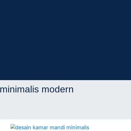
ifikasi
itek
minimalis modern
kasi