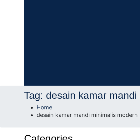
AD Studio – Jasa Arsitek Profesional Bersert
AD Studio – Jasa Ars
Tag:
desain kamar mandi 
Profesional Bersertifi
Home
desain kamar mandi minimalis modern
Categories