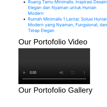
Ruang Tamu Minimalis: Inspirasi Desain
Elegan dan Nyaman untuk Hunian
Modern
Rumah Minimalis 1 Lantai: Solusi Hunia
Modern yang Nyaman, Fungsional, da
Tetap Elegan
Our Portofolio Video
Our Portofolio Gallery