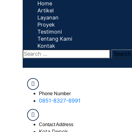
Skip
Home
to
Artikel
content
Layanan
Proyek
Testimoni
Tentang Kami
Kontak
Search
for:
x
Phone Number
0851-8327-8991
Contact Address
Kota Depok