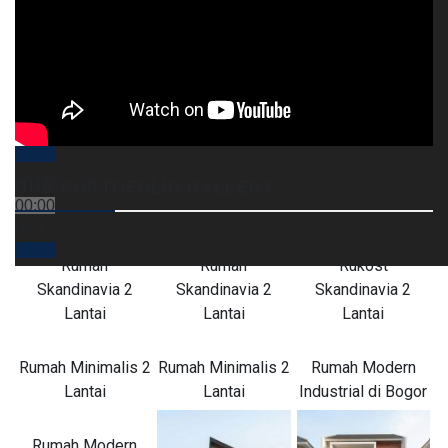
00:00
OUR PORTOFOLIO GALLERY
00:00
02:12
Rumah
Rumah
Rukost
Skandinavia 2
Skandinavia 2
Skandinavia 2
Lantai
Lantai
Lantai
Rumah Minimalis 2
Rumah Minimalis 2
Rumah Modern
Lantai
Lantai
Industrial di Bogor
Rumah Modern