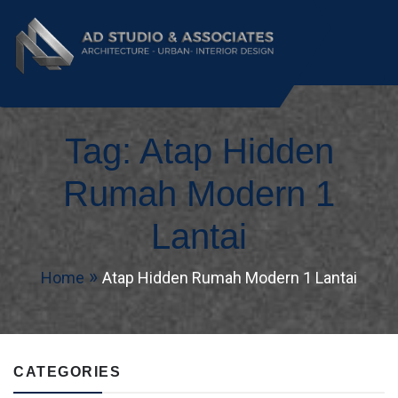
AD Studio – Jasa
AD Studio – Jasa Arsitek Profesional
Bersertifikasi
Tag:
Atap Hidden
Arsitek Profesional
Bersertifikasi
Rumah Modern 1
Lantai
Home
Atap Hidden Rumah Modern 1 Lantai
CATEGORIES