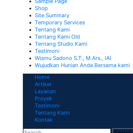
Sample Page
Shop
Site Summary
Temporary Services
Tentang Kami
Tentang Kami Old
Tentang Studio Kami
Testimoni
Wismu Sadono S.T., M.Ars., IAI
Wujudkan Hunian Anda Bersama kami
Home
Artikel
Layanan
Proyek
Testimoni
Tentang Kami
Kontak