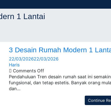
ifikasi
itek
ern 1 Lantai
kasi
3 Desain Rumah Modern 1 Lant
22/03/2026
22/03/2026
Haris
Comments Off
Pendahuluan Tren desain rumah saat ini semaki
fungsional, dan tetap estetis. Banyak orang mula
dan…
Continue Re