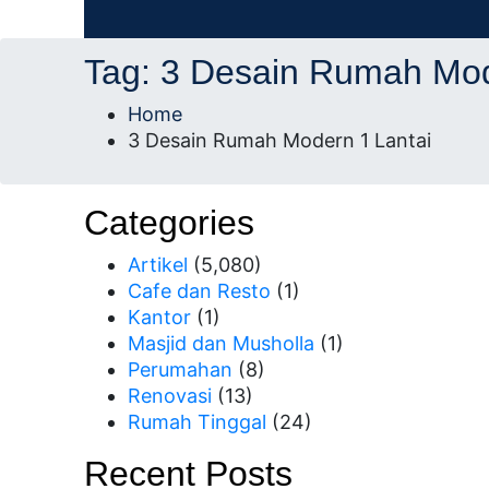
AD Studio – Jasa Arsitek Profesional Bersert
AD Studio – Jasa Ars
Tag:
3 Desain Rumah Mod
Profesional Bersertifi
Home
3 Desain Rumah Modern 1 Lantai
Categories
Artikel
(5,080)
Cafe dan Resto
(1)
Kantor
(1)
Masjid dan Musholla
(1)
Perumahan
(8)
Renovasi
(13)
Rumah Tinggal
(24)
Recent Posts